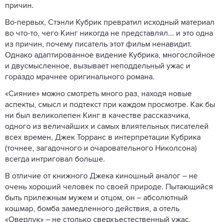
причин.
Во-первых, Стэнли Кубрик превратил исходный материал
во что-то, чего Кинг никогда не представлял... и это одна
из причин, почему писатель этот фильм ненавидит.
Однако адаптированное видение Кубрика, многослойное
и двусмысленное, вызывает неподдельный ужас и
гораздо мрачнее оригинального романа.
«Сияние» можно смотреть много раз, находя новые
аспекты, смысл и подтекст при каждом просмотре. Как бы
ни был великолепен Кинг в качестве рассказчика,
одного из величайших и самых влиятельных писателей
всех времен, Джек Торранс в интерпретации Кубрика
(точнее, загадочного и очаровательного Николсона)
всегда интриговал больше.
В отличие от книжного Джека киношный аналог – не
очень хороший человек по своей природе. Пытающийся
быть прилежным мужем и отцом, он – абсолютный
кошмар, бомба замедленного действия, а отель
«Оверлук» – не столько сверхъестественный ужас,