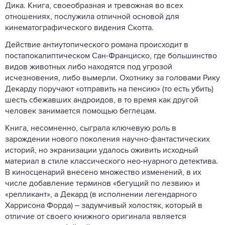
Дика. Книга, своеобразная и тревожная во всех
отношениях, послужила отличной основой для
кинематографического видения Скотта.
Действие антиутопического романа происходит в
постапокалиптическом Сан-Франциско, где большинство
видов животных либо находятся под угрозой
исчезновения, либо вымерли. Охотнику за головами Рику
Декарду поручают «отправить на пенсию» (то есть убить)
шесть сбежавших андроидов, в то время как другой
человек занимается помощью беглецам.
Книга, несомненно, сыграла ключевую роль в
зарождении нового поколения научно-фантастических
историй, но экранизации удалось оживить исходный
материал в стиле классического нео-нуарного детектива.
В киносценарий внесено множество изменений, в их
числе добавление терминов «бегущий по лезвию» и
«репликант», а Декард (в исполнении легендарного
Харрисона Форда) – задумчивый холостяк, который в
отличие от своего книжного оригинала является