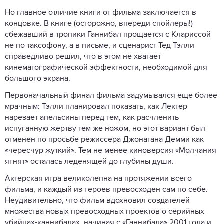
Но главное отличие книги от фильма заключается в
концовке. В книге (осторожно, впереди спойлеры!)
сбежавший в тропики Ганнибал прощается с Клариссой
не по таксофону, а в письме, и сценарист Тед Тэлли
справедливо решил, что в этом не хватает
кинематографической эффектности, необходимой для
большого экрана.
Первоначальный финал фильма задумывался еще более
мрачным: Тэлли планировал показать, как Лектер
нарезает апельсины перед тем, как расчленить
испуганную жертву тем же ножом, но этот вариант был
отменен по просьбе режиссера Джонатана Демми как
«чересчур жуткий». Тем не менее киноверсия «Молчания
ягнят» осталась леденящей до глубины души.
Актерская игра великолепна на протяжении всего
фильма, и каждый из героев превосходен сам по себе.
Неудивительно, что фильм вдохновил создателей
множества новых превосходных проектов о серийных
убийцах-каннибалах, начиная с «Ганнибала» 2001 года и