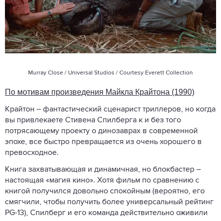
Murray Close / Universal Studios / Courtesy Everett Collection
По мотивам произведения Майкла Крайтона (1990)
Крайтон – фантастический сценарист триллеров, но когда
вы привлекаете Стивена Спилберга к и без того
потрясающему проекту о динозаврах в современной
эпохе, все быстро превращается из очень хорошего в
превосходное.
Книга захватывающая и динамичная, но блокбастер –
настоящая «магия кино». Хотя фильм по сравнению с
книгой получился довольно спокойным (вероятно, его
смягчили, чтобы получить более универсальный рейтинг
PG-13), Спилберг и его команда действительно оживили