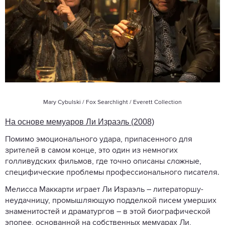
Mary Cybulski / Fox Searchlight / Everett Collection
На основе мемуаров Ли Израэль (2008)
Помимо эмоционального удара, припасенного для
зрителей в самом конце, это один из немногих
голливудских фильмов, где точно описаны сложные,
специфические проблемы профессионального писателя.
Мелисса Маккарти играет Ли Израэль – литераторшу-
неудачницу, промышляющую подделкой писем умерших
знаменитостей и драматургов – в этой биографической
эпопее, основанной на собственных мемуарах Ли,