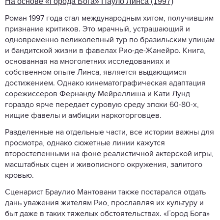
На основе «Города Бога» Пауло Линса (1997)
Роман 1997 года стал международным хитом, получившим
признание критиков. Это мрачный, устрашающий и
одновременно великолепный тур по бразильским улицам
и бандитской жизни в фавелах Рио-де-Жанейро. Книга,
основанная на многолетних исследованиях и
собственном опыте Линса, является выдающимся
достижением. Однако кинематографическая адаптация
сорежиссеров Фернанду Мейреллиша и Кати Лунд
гораздо ярче передает суровую среду эпохи 60-80-х,
нищие фавелы и амбиции наркоторговцев.
Разделенные на отдельные части, все истории важны для
просмотра, однако сюжетные линии кажутся
второстепенными на фоне реалистичной актерской игры,
масштабных сцен и живописного окружения, залитого
кровью.
Сценарист Браулио Мантовани также постарался отдать
дань уважения жителям Рио, прославляя их культуру и
быт даже в таких тяжелых обстоятельствах. «Город Бога»