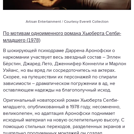
Artisan Entertainment / Courtesy Everett Collection
По мотивам одноименного романа Хьюберта Селби-
младшего (1978)
В шокирующей психодраме Даррена Аронофски о
наркомании участвует весь звездный состав – Эллен
Бёрстин, Джаред Лето, Дженнифер Коннелли и Марлон
Уэйанс, но вы вряд ли сосредоточитесь на актерах.
Скорее, на путешествии их персонажей по спирали
зависимости – драматическом погружении в ад, не
оставляющем надежды на благополучный исход.
Оригинальный новаторский роман Хьюберта Селби-
младшего, опубликованный в 1978 году, несомненно,
великолепен, но адаптация Аронофски поднимает
исходный материал на новую ослепительную высоту. С
помощью стильных переходов, разделенных экранов и
тщательно продуманных монтажей он создал