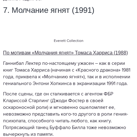
7. Молчание ягнят (1991)
Everett Collection
По мотивам «Молчания ягнят» Томаса Харриса (1988)
Ганнибал Лектер по-настоящему ужасен – как в серии
книг Томаса Харриса (начиная с «Красного дракона» 1981
года, приквела к «Молчанию ягнят»), так и в исполнении
гениального Энтони Хопкинса в экранизации 1991 года.
После сцены, где он сталкивается с агентом ФБР
Клариссой Старлинг (Джоди Фостер в своей
оскароносной роли) и мгновенно ошеломляет ее,
невозможно представить кого-то другого в роли гения-
психопата, способного читать любого, как книгу.
Потрясающий танец Буффало Билла тоже невозможно
вычеркнуть из памяти.