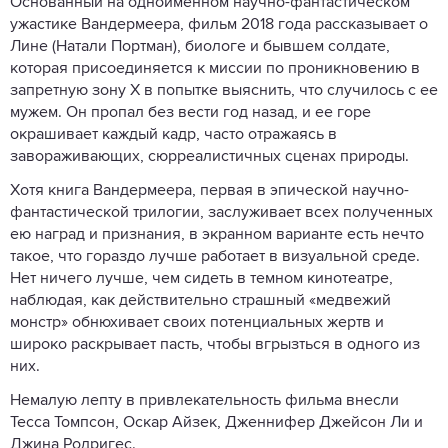
Основанный на одноименном научно-фантастическом
ужастике Вандермеера, фильм 2018 года рассказывает о
Лине (Натали Портман), биологе и бывшем солдате,
которая присоединяется к миссии по проникновению в
запретную зону X в попытке выяснить, что случилось с ее
мужем. Он пропал без вести год назад, и ее горе
окрашивает каждый кадр, часто отражаясь в
завораживающих, сюрреалистичных сценах природы.
Хотя книга Вандермеера, первая в эпической научно-
фантастической трилогии, заслуживает всех полученных
ею наград и признания, в экранном варианте есть нечто
такое, что гораздо лучше работает в визуальной среде.
Нет ничего лучше, чем сидеть в темном кинотеатре,
наблюдая, как действительно страшный «медвежий
монстр» обнюхивает своих потенциальных жертв и
широко раскрывает пасть, чтобы вгрызться в одного из
них.
Немалую лепту в привлекательность фильма внесли
Тесса Томпсон, Оскар Айзек, Дженнифер Джейсон Ли и
Джина Родригес.