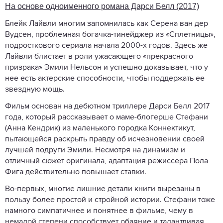
На основе одноименного романа Дарси Белл (2017)
Блейк Лайвли многим запомнилась как Серена ван дер
Вудсен, проблемная богачка-тинейджер из «Сплетницы»,
подросткового сериала начала 2000-х годов. Здесь же
Лайвли блистает в роли ужасающего «прекрасного
призрака» Эмили Нельсон и успешно доказывает, что у
нее есть актерские способности, чтобы поддержать ее
звездную мощь.
Фильм основан на дебютном триллере Дарси Белл 2017
года, который рассказывает о маме-блогерше Стефани
(Анна Кендрик) из маленького городка Коннектикут,
пытающейся раскрыть правду об исчезновении своей
лучшей подруги Эмили. Несмотря на динамизм и
отличный сюжет оригинала, адаптация режиссера Пола
Фига действительно повышает ставки.
Во-первых, многие лишние детали книги вырезаны в
пользу более простой и стройной истории. Стефани тоже
намного симпатичнее и понятнее в фильме, чему в
немалой степени способствует обаяние и талантливая