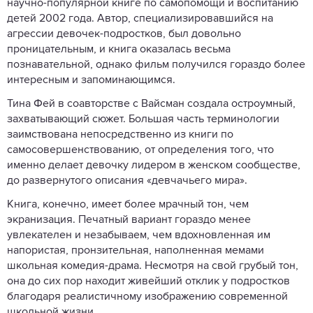
научно-популярной книге по самопомощи и воспитанию
детей 2002 года. Автор, специализировавшийся на
агрессии девочек-подростков, был довольно
проницательным, и книга оказалась весьма
познавательной, однако фильм получился гораздо более
интересным и запоминающимся.
Тина Фей в соавторстве с Вайсман создала остроумный,
захватывающий сюжет. Большая часть терминологии
заимствована непосредственно из книги по
самосовершенствованию, от определения того, что
именно делает девочку лидером в женском сообществе,
до развернутого описания «девчачьего мира».
Книга, конечно, имеет более мрачный тон, чем
экранизация. Печатный вариант гораздо менее
увлекателен и незабываем, чем вдохновленная им
напористая, пронзительная, наполненная мемами
школьная комедия-драма. Несмотря на свой грубый тон,
она до сих пор находит живейший отклик у подростков
благодаря реалистичному изображению современной
школьной жизни.