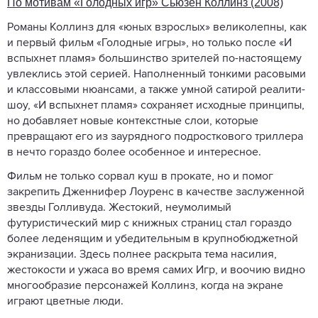
По мотивам «Голодных игр» Сьюзен Коллинз (2008)
Романы Коллинз для «юных взрослых» великолепны, как
и первый фильм «Голодные игры», но только после «И
вспыхнет пламя» большинство зрителей по-настоящему
увлеклись этой серией. Наполненный тонкими расовыми
и классовыми нюансами, а также умной сатирой реалити-
шоу, «И вспыхнет пламя» сохраняет исходные принципы,
но добавляет новые контекстные слои, которые
превращают его из заурядного подросткового триллера
в нечто гораздо более особенное и интересное.
Фильм не только сорвал куш в прокате, но и помог
закрепить Дженнифер Лоуренс в качестве заслуженной
звезды Голливуда. Жестокий, неумолимый
футуристический мир с книжных страниц стал гораздо
более леденящим и убедительным в крупнобюджетной
экранизации. Здесь полнее раскрыта тема насилия,
жестокости и ужаса во время самих Игр, и воочию видно
многообразие персонажей Коллинз, когда на экране
играют цветные люди.