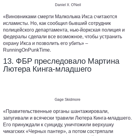
Daniel X. O'Neil
«Виновниками смерти Малкольма Икса считаются
исламисты. Но, как сообщил бывший сотрудник
полицейского департамента, нью-йоркская полиция и
федералы сделали все возможное, чтобы устранить
охрану Икса и позволить его убить» –
RunningOnPunkTime
.
13. ФБР преследовало Мартина
Лютера Кинга-младшего
Gage Skidmore
«Правительственные органы шантажировали,
запугивали и всячески травили Лютера Кинга-младшего.
Его принуждали к суициду, уничтожили верхушку
чикагских «Черных пантер», а потом состряпали