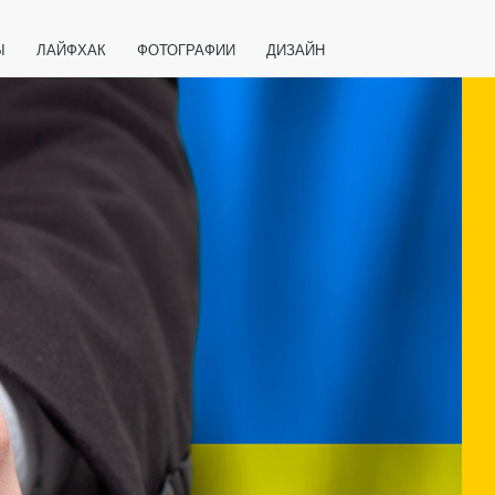
Ы
ЛАЙФХАК
ФОТОГРАФИИ
ДИЗАЙН
ВАЖНО ЗНАТЬ
СПОРТ
СМАРТФОНЫ
ПОЛЕЗНОЕ