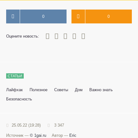
0
0
0
1
2
3
4
5
Оцените новость:
СТАТЬИ
Лайфхак
Полезное
Советы
Дом
Важно знать
Безопасность
25.05.22 (19:28)
3 347
Источник —
© 1gai.ru
Автор —
Eric