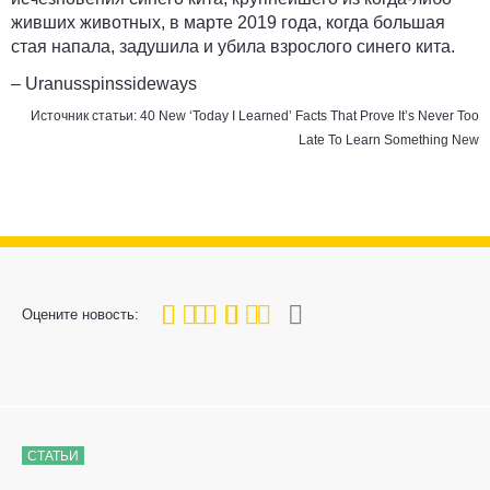
живших животных, в марте 2019 года, когда большая
стая напала, задушила и убила взрослого синего кита.
– Uranusspinssideways
Источник статьи:
40 New ‘Today I Learned’ Facts That Prove It’s Never Too
Late To Learn Something New
80
1
2
3
4
5
Оцените новость:
СТАТЬИ