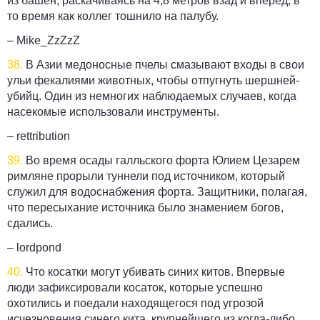
из башен, раскачиваясь на 4,8 метров взад и вперед, в
то время как коллег тошнило на палубу.
– Mike_ZzZzZ
38.
В Азии медоносные пчелы смазывают входы в свои
ульи фекалиями животных, чтобы отпугнуть шершней-
убийц. Один из немногих наблюдаемых случаев, когда
насекомые использовали инструменты.
– rettribution
39.
Во время осады галльского форта Юлием Цезарем
римляне прорыли туннели под источником, который
служил для водоснабжения форта. Защитники, полагая,
что пересыхание источника было знамением богов,
сдались.
– lordpond
40.
Что косатки могут убивать синих китов. Впервые
люди зафиксировали косаток, которые успешно
охотились и поедали находящегося под угрозой
исчезновения синего кита, крупнейшего из когда-либо