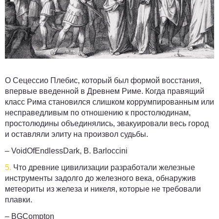
О Сецессио Плебис, который был формой восстания,
впервые введенной в Древнем Риме. Когда правящий
класс Рима становился слишком коррумпированным или
несправедливым по отношению к простолюдинам,
простолюдины объединялись, эвакуировали весь город
и оставляли элиту на произвол судьбы.
– VoidOfEndlessDark, B. Barloccini
5.
Что древние цивилизации разработали железные
инструменты задолго до железного века, обнаружив
метеориты из железа и никеля, которые не требовали
плавки.
– BGCompton