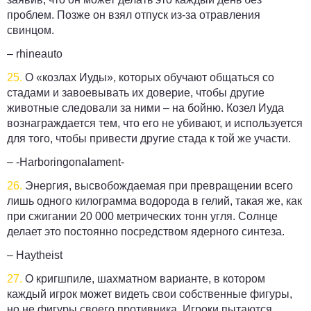
проблем. Позже он взял отпуск из-за отравления
свинцом.
– rhineauto
25.
О «козлах Иуды», которых обучают общаться со
стадами и завоевывать их доверие, чтобы другие
животные следовали за ними – на бойню. Козел Иуда
вознаграждается тем, что его не убивают, и используется
для того, чтобы привести другие стада к той же участи.
– -Harboringonalament-
26.
Энергия, высвобождаемая при превращении всего
лишь одного килограмма водорода в гелий, такая же, как
при сжигании 20 000 метрических тонн угля. Солнце
делает это постоянно посредством ядерного синтеза.
– Haytheist
27.
О кригшпиле, шахматном варианте, в котором
каждый игрок может видеть свои собственные фигуры,
но не фигуры своего противника. Игроки пытаются