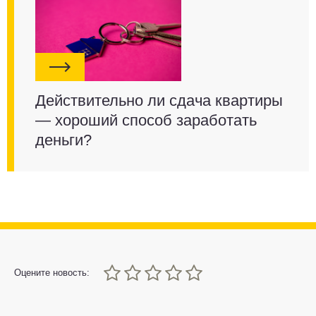
Действительно ли сдача квартиры
— хороший способ заработать
деньги?
0
1
2
3
4
5
Оцените новость: