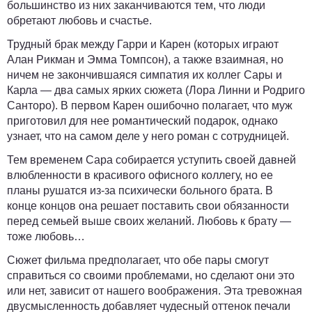
большинство из них заканчиваются тем, что люди
обретают любовь и счастье.
Трудный брак между Гарри и Карен (которых играют
Алан Рикман и Эмма Томпсон), а также взаимная, но
ничем не закончившаяся симпатия их коллег Сары и
Карла — два самых ярких сюжета (Лора Линни и Родриго
Санторо). В первом Карен ошибочно полагает, что муж
приготовил для нее романтический подарок, однако
узнает, что на самом деле у него роман с сотрудницей.
Тем временем Сара собирается уступить своей давней
влюбленности в красивого офисного коллегу, но ее
планы рушатся из-за психически больного брата. В
конце концов она решает поставить свои обязанности
перед семьей выше своих желаний. Любовь к брату —
тоже любовь…
Сюжет фильма предполагает, что обе пары смогут
справиться со своими проблемами, но сделают они это
или нет, зависит от нашего воображения. Эта тревожная
двусмысленность добавляет чудесный оттенок печали