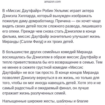
amazon.com
В «Миссис Даутфайр» Робин Уильямс играет актера
Дэниэла Хилларда, который вынужден изображать
пожилую даму-домработницу. Причина — он хочет чаще
видеть своих детей после сложного развода, лишившего
его опеки. Прежде чем снова стать Дэниэлом в конце
фильма, миссис Даутфайр значительно улучшает жизнь
Миранды (Салли Филд) и их троих детей.
В большинстве других семейных комедий Миранда
восхищалась бы Дэниэлом в образе миссис Даутфайр и
тепло приветствовала бы его возвращение в семью. Тем
не менее в сюжете грустной комедии «Миссис
Даутфайр» не все так просто. В конце концов Миранда
позволяет Дэниэлу вернуться в их жизнь, но только для
того, чтобы он мог иногда навещать детей. Хотя это и не
самый радостный и ожидаемый финал, он лучше
отражает жизнь разлученных семей.
Напыщенные широкие жесты, шаблоны и благие