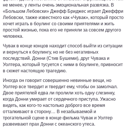
не менее, у ленты очень эмоциональная развязка. В
«Большом Лебовски» Джефф Бриджес играет Джеффри
Лебовски, также известного как «Чувак», который просто
хочет играть в боулинг со своими приятелями и жить
простой жизнью, пока его не приняли за совсем другого
человека.
Чувак в конце концов находит способ выйти из ситуации
и вернуться к боулингу, но не без негативных
последствий. Донни (Стив Бушеми), друг Чувака и
Уолтера, который тусуется с ними в боулинге, привносит
в сюжет настоящую трагедию.
Иногда он говорит совершенно невинные вещи, но
Уолтер все твердит и твердит ему, чтобы он замолчал.
Двое приятелей едва ли пролили хоть одну слезинку,
когда Донни умирает от сердечного приступа. Ужасно
видеть, как кого-то настолько доброго все время
отталкивают в сторону… В незабываемой и
трогательной сцене в конце фильма Чувак и Уолтер
развеивают прах Донни с океанского утеса.