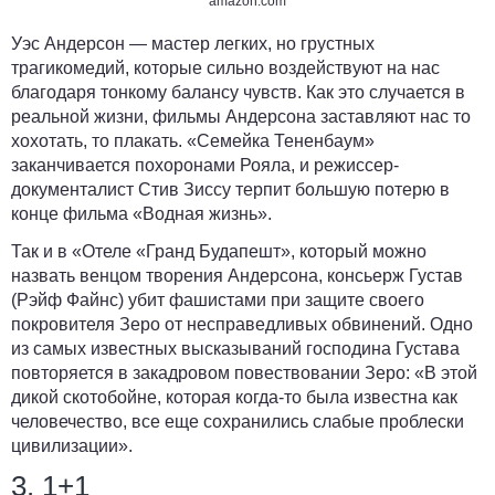
amazon.com
Уэс Андерсон — мастер легких, но грустных
трагикомедий, которые сильно воздействуют на нас
благодаря тонкому балансу чувств. Как это случается в
реальной жизни, фильмы Андерсона заставляют нас то
хохотать, то плакать. «Семейка Тененбаум»
заканчивается похоронами Рояла, и режиссер-
документалист Стив Зиссу терпит большую потерю в
конце фильма «Водная жизнь».
Так и в «Отеле «Гранд Будапешт», который можно
назвать венцом творения Андерсона, консьерж Густав
(Рэйф Файнс) убит фашистами при защите своего
покровителя Зеро от несправедливых обвинений. Одно
из самых известных высказываний господина Густава
повторяется в закадровом повествовании Зеро: «В этой
дикой скотобойне, которая когда-то была известна как
человечество, все еще сохранились слабые проблески
цивилизации».
3. 1+1