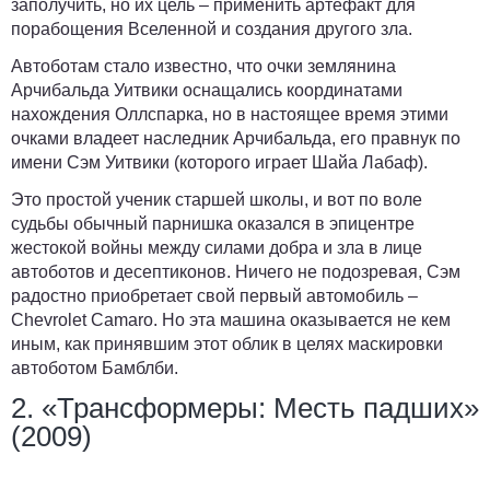
заполучить, но их цель – применить артефакт для
порабощения Вселенной и создания другого зла.
Автоботам стало известно, что очки землянина
Арчибальда Уитвики оснащались координатами
нахождения Оллспарка, но в настоящее время этими
очками владеет наследник Арчибальда, его правнук по
имени Сэм Уитвики (которого играет Шайа Лабаф).
Это простой ученик старшей школы, и вот по воле
судьбы обычный парнишка оказался в эпицентре
жестокой войны между силами добра и зла в лице
автоботов и десептиконов. Ничего не подозревая, Сэм
радостно приобретает свой первый автомобиль –
Chevrolet Camaro. Но эта машина оказывается не кем
иным, как принявшим этот облик в целях маскировки
автоботом Бамблби.
2. «Трансформеры: Месть падших»
(2009)