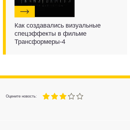
Как создавались визуальные
спецэффекты в фильме
Трансформеры-4
60
1
2
3
4
5
Оцените новость: