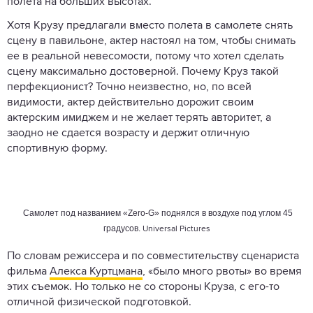
полета на больших высотах.
Хотя Крузу предлагали вместо полета в самолете снять
сцену в павильоне, актер настоял на том, чтобы снимать
ее в реальной невесомости, потому что хотел сделать
сцену максимально достоверной. Почему Круз такой
перфекционист? Точно неизвестно, но, по всей
видимости, актер действительно дорожит своим
актерским имиджем и не желает терять авторитет, а
заодно не сдается возрасту и держит отличную
спортивную форму.
Самолет под названием «Zero-G» поднялся в воздухе под углом 45
градусов.
Universal Pictures
По словам режиссера и по совместительству сценариста
фильма
Алекса Куртцмана
, «было много рвоты» во время
этих съемок. Но только не со стороны Круза, с его-то
отличной физической подготовкой.