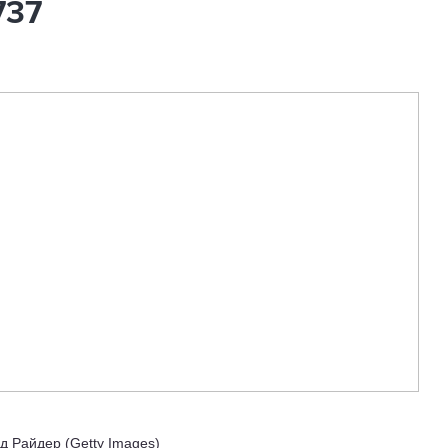
737
д Райдер (Getty Images)