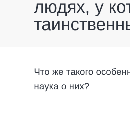
людях, у ко
таинственн
Что же такого особен
наука о них?