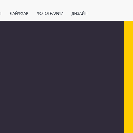
Ы
ЛАЙФХАК
ФОТОГРАФИИ
ДИЗАЙН
ВАЖНО ЗНАТЬ
СПОРТ
СМАРТФОНЫ
ПОЛЕЗНОЕ