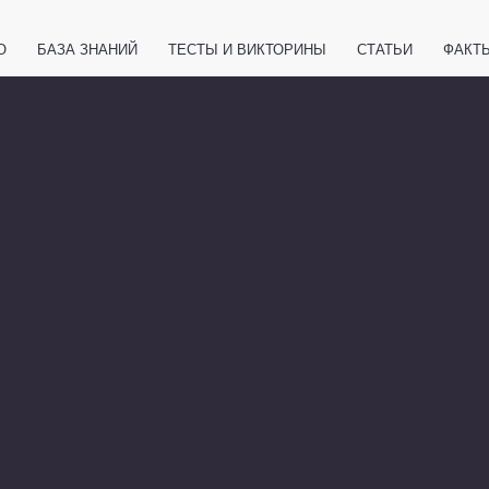
О
БАЗА ЗНАНИЙ
ТЕСТЫ И ВИКТОРИНЫ
СТАТЬИ
ФАКТ
ЕТЫ
ЖИВОТНЫЕ
ПОЛЕЗНО ЗНАТЬ
ЗАКОНОДАТЕЛЬСТВО
НОЛОГИИ