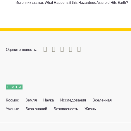
Источник статьи:
What Happens if this Hazardous Asteroid Hits Earth?
0
1
2
3
4
5
Оцените новость:
СТАТЬИ
Космос
Земля
Наука
Исследования
Вселенная
Ученые
База знаний
Безопасность
Жизнь