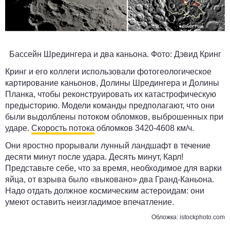
Бассейн Шредингера и два каньона.
Фото: Дэвид Кринг
Кринг и его коллеги использовали фотогеологическое
картирование каньонов, Долины Шредингера и Долины
Планка, чтобы реконструировать их катастрофическую
предысторию. Модели команды предполагают, что они
были выдолблены потоком обломков, выброшенных при
ударе.
Скорость потока
обломков
3420-4608 км/ч
.
Они яростно прорывали лунный ландшафт в течение
десяти минут после удара. Десять минут, Карл!
Представьте себе, что за время, необходимое для варки
яйца, от взрыва было «выковано» два Гранд-Каньона.
Надо отдать должное космическим астероидам: они
умеют оставить неизгладимое впечатление.
Обложка:
istockphoto.com