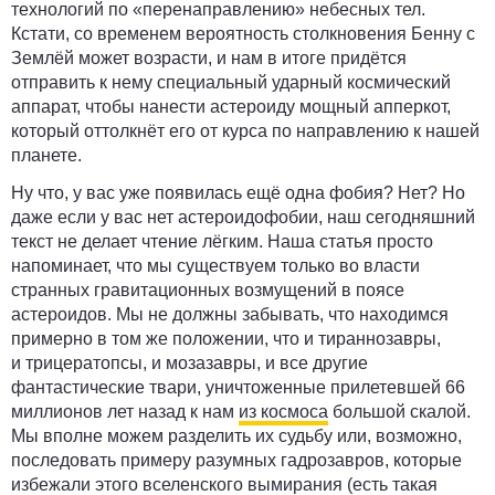
технологий по «перенаправлению» небесных тел.
Кстати, со временем вероятность столкновения Бенну с
Землёй может возрасти, и нам в итоге придётся
отправить к нему специальный ударный космический
аппарат, чтобы нанести астероиду мощный апперкот,
который оттолкнёт его от курса по направлению к нашей
планете.
Ну что, у вас уже появилась ещё одна фобия?
Нет? Но
даже если у вас нет астероидофобии, наш сегодняшний
текст не делает чтение лёгким. Наша статья просто
напоминает, что мы существуем только во власти
странных гравитационных возмущений в поясе
астероидов.
Мы не должны забывать, что находимся
примерно в том же положении, что и тираннозавры,
и трицератопсы, и мозазавры
, и все другие
фантастические твари, уничтоженные прилетевшей 66
миллионов лет назад к нам
из космоса
большой скалой.
Мы вполне можем разделить их судьбу или, возможно,
последовать примеру разумных гадрозавров, которые
избежали этого вселенского вымирания (есть такая