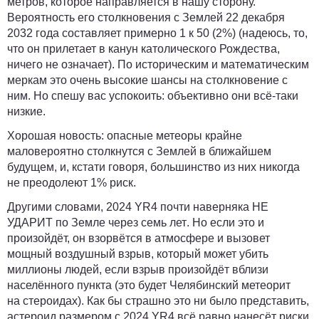
метров, которое направляется в нашу сторону.
Вероятность его столкновения с Землей 22 декабря
2032 года составляет примерно 1 к 50 (2%) (надеюсь, то,
что он прилетает в канун католического Рождества,
ничего не означает). По историческим и математическим
меркам это очень высокие шансы на столкновение с
ним. Но спешу вас успокоить: объективно они всё-таки
низкие.
Хорошая новость:
опасные метеоры крайне
маловероятно столкнутся с Землей в ближайшем
будущем, и, кстати говоря, большинство из них никогда
не преодолеют 1% риск
.
Другими словами, 2024 YR4 почти
наверняка НЕ ​​
УДАРИТ по Земле через семь лет
. Но если это и
произойдёт, он взорвётся в атмосфере и вызовет
мощный воздушный взрыв, который может убить
миллионы людей, если взрыв произойдёт вблизи
населённого пункта (
это будет Челябинский метеорит
на стероидах
). Как бы страшно это ни было представить,
астероид размером с 2024 YR4 всё равно нанесёт риски