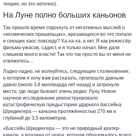
теория, но это неточно).
На Луне полно больших каньонов
Так пришло время отдохнуть от негативных мыслей о
«космических пришельцах», врезающихся во что попало
и сеющих хаос повсюду? Ха-ха-ха, а нет. Я как режиссёр
фильма-ужасов, садист, и я только начал. Мне дали
слишком много власти! Так что так просто вы от меня не
отвяжетесь…
Ладно-ладно, не волнуйтесь, следующее столкновение,
о котором я хочу вам рассказать, произошло давным-
давно (около 3,8 миллиарда лет назад) и затронуло
место, где люди бывают очень редко: Луну. Новое
научное исследование реконструировало
катастрофическую предысторию ударного бассейна
Шредингера —
каньона протяжённостью 270 км и
глубиной до 3,5 километров.
«Бассейн Шредингера — это не природный кратер-
каньон, а впадина от удара, которая образовалось всего