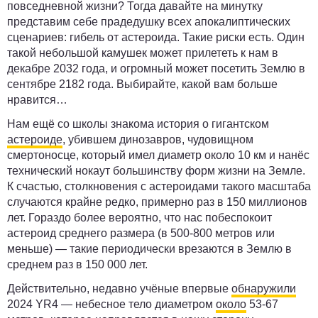
повседневной жизни? Тогда давайте на минутку
представим себе прадедушку всех апокалиптических
сценариев: гибель от астероида. Такие риски есть. Один
такой небольшой камушек может прилететь к нам в
декабре 2032 года, и огромный может посетить Землю в
сентябре 2182 года. Выбирайте, какой вам больше
нравится…
Нам ещё со школы знакома история о гигантском
астероиде
, убившем динозавров, чудовищном
смертоносце, который имел диаметр около 10 км и нанёс
технический нокаут большинству форм жизни на Земле.
К счастью, столкновения с астероидами такого масштаба
случаются крайне редко, примерно раз в 150 миллионов
лет. Гораздо более вероятно, что нас побеспокоит
астероид среднего размера (
в 500-800 метров или
меньше) — такие периодически врезаются в Землю в
среднем раз в 150 000 лет.
Действительно, недавно учёные впервые
обнаружили
2024 YR4
— небесное тело диаметром
около
53-67