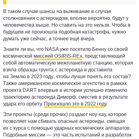
В таком случае шансы на выживание в случае
столкновения с астероидом, вполне вероятно, будут у
человечества выше. Но ставить на это нельзя. Чтобы в
будущем не произошла подобная катастрофа, нужно
думать уже сейчас, а точнее ещё вчера.
Знаете ли вы, что NASA уже посетило Бенну со своей
космической
миссией OSIRIS-REx
, представляющей
собой автоматическую межпланетную станцию, которая
взяла
образцы
грунта с астероида и
доставила
на Землю в 2023 году
, чтобы лучше понять его состав?
Также американское космическое агентство в рамках
проекта DART впервые в истории
успешно изменило
траекторию астероида Диморф
, сместив в результате
удара его орбиту.
Произошло это в 2022 год
у.
Эти проекты (среди прочих) создают ноу-хау, которое
позволяет нам сбивать опасные астероиды, смещая
их с курса с помощью ударных космических аппаратов.
Подобные миссии — это часть испытаний и разработок