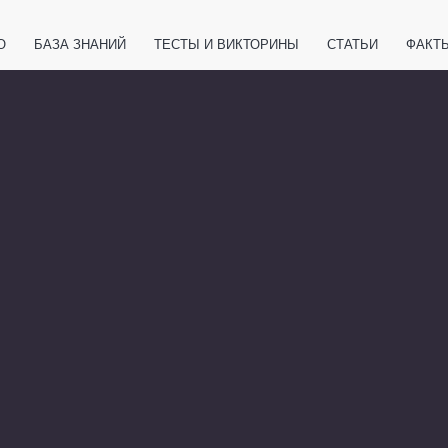
О
БАЗА ЗНАНИЙ
ТЕСТЫ И ВИКТОРИНЫ
СТАТЬИ
ФАКТ
ЕТЫ
ЖИВОТНЫЕ
ПОЛЕЗНО ЗНАТЬ
ЗАКОНОДАТЕЛЬСТВО
НОЛОГИИ