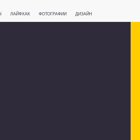
Ы
ЛАЙФХАК
ФОТОГРАФИИ
ДИЗАЙН
ВАЖНО ЗНАТЬ
СПОРТ
СМАРТФОНЫ
ПОЛЕЗНОЕ