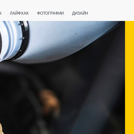
Ы
ЛАЙФХАК
ФОТОГРАФИИ
ДИЗАЙН
ВАЖНО ЗНАТЬ
СПОРТ
СМАРТФОНЫ
ПОЛЕЗНОЕ