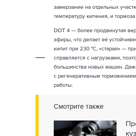
замерзание на отдельных участ
температуру кипения, и тормоза
DOT 4
— более продвинутая ве
эфиры, что делает её устойчиве
кипит при 230 °C, «старая» — пр
справляется с нагрузками, поэт
большинства новых машин. Даже
с регенеративным торможением,
работы.
Смотрите также
Пр
ку