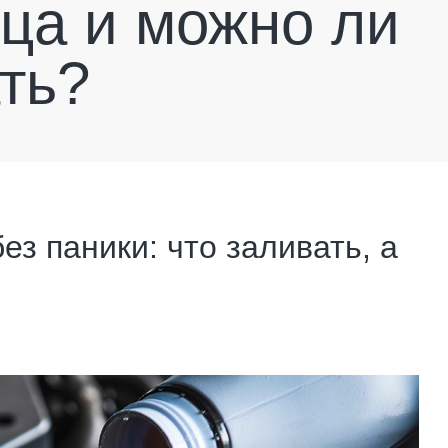
ица и можно ли
ть?
ез паники: что заливать, а