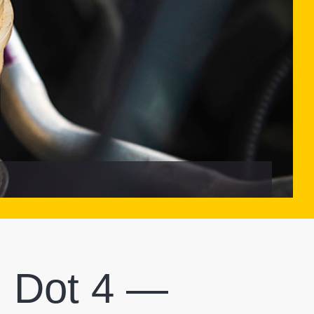
и Dot 4 —