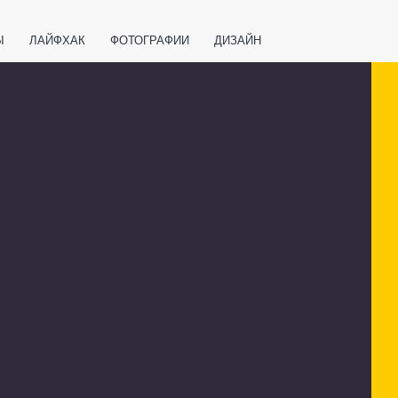
Ы
ЛАЙФХАК
ФОТОГРАФИИ
ДИЗАЙН
ВАЖНО ЗНАТЬ
СПОРТ
СМАРТФОНЫ
ПОЛЕЗНОЕ