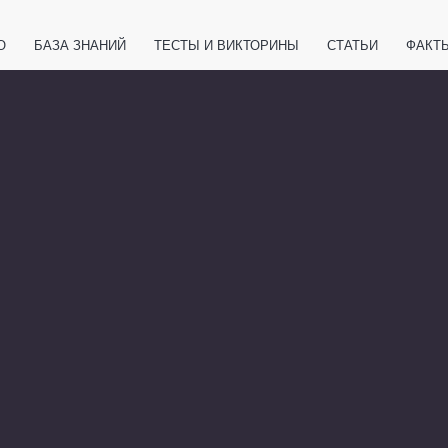
О
БАЗА ЗНАНИЙ
ТЕСТЫ И ВИКТОРИНЫ
СТАТЬИ
ФАКТ
ЕТЫ
ЖИВОТНЫЕ
ПОЛЕЗНО ЗНАТЬ
ЗАКОНОДАТЕЛЬСТВО
НОЛОГИИ