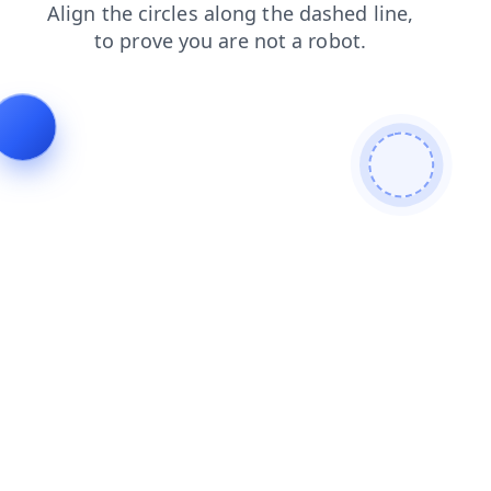
blog
faq
login