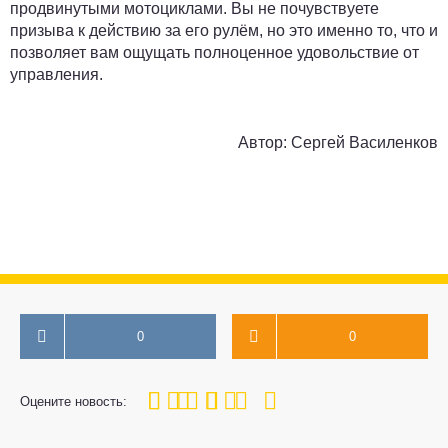
продвинутыми мотоциклами. Вы не почувствуете
призыва к действию за его рулём, но это именно то, что и
позволяет вам ощущать полноценное удовольствие от
управления.
Автор:
Сергей Василенков
0
0
100
1
2
3
4
5
Оцените новость: