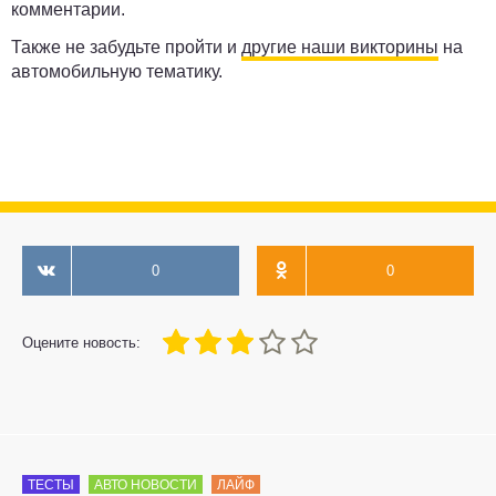
комментарии.
Также не забудьте пройти и
другие наши викторины
на
автомобильную тематику.
0
0
60
1
2
3
4
5
Оцените новость:
ТЕСТЫ
АВТО НОВОСТИ
ЛАЙФ