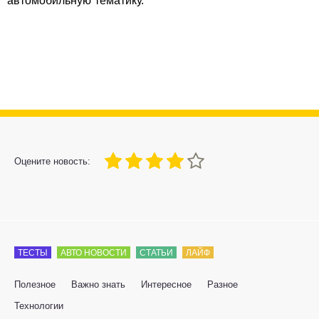
автомобильную тематику.
80
1
2
3
4
5
Оцените новость:
ТЕСТЫ
АВТО НОВОСТИ
СТАТЬИ
ЛАЙФ
Полезное
Важно знать
Интересное
Разное
Технологии