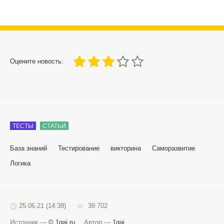
60
1
2
3
4
5
Оцените новость:
ТЕСТЫ
СТАТЬИ
База знаний
Тестирование
викторина
Саморазвитие
Логика
25.06.21 (14:38)
39 702
Источник —
© 1gai.ru
Автор —
1gai