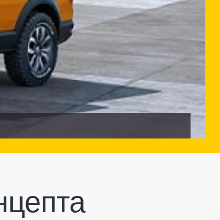
нцепта