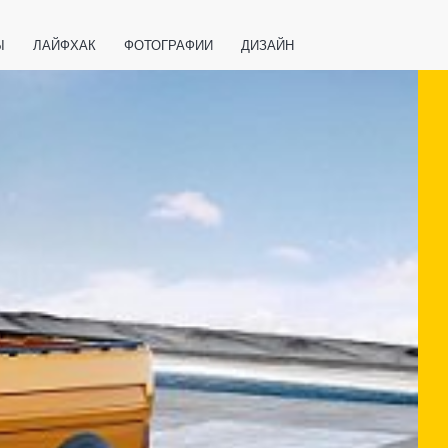
Ы
ЛАЙФХАК
ФОТОГРАФИИ
ДИЗАЙН
ВАЖНО ЗНАТЬ
СПОРТ
СМАРТФОНЫ
ПОЛЕЗНОЕ