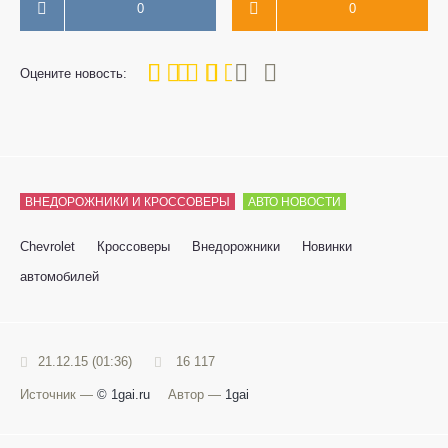
0
0
60
1
2
3
4
5
Оцените новость:
ВНЕДОРОЖНИКИ И КРОССОВЕРЫ
АВТО НОВОСТИ
Chevrolet
Кроссоверы
Внедорожники
Новинки
автомобилей
21.12.15 (01:36)
16 117
Источник —
© 1gai.ru
Автор —
1gai