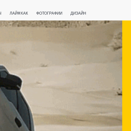
Ы
ЛАЙФХАК
ФОТОГРАФИИ
ДИЗАЙН
ВАЖНО ЗНАТЬ
СПОРТ
СМАРТФОНЫ
ПОЛЕЗНОЕ