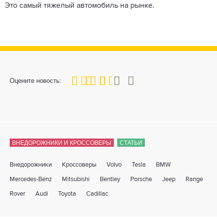
Это самый тяжелый автомобиль на рынке.
60
1
2
3
4
5
Оцените новость:
ВНЕДОРОЖНИКИ И КРОССОВЕРЫ
СТАТЬИ
Внедорожники
Кроссоверы
Volvo
Tesla
BMW
Mercedes-Benz
Mitsubishi
Bentley
Porsche
Jeep
Range
Rover
Audi
Toyota
Cadillac