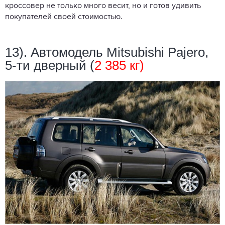
кроссовер не только много весит, но и готов удивить
покупателей своей стоимостью.
13). Автомодель Mitsubishi Pajero,
5-ти дверный (
2 385 кг)