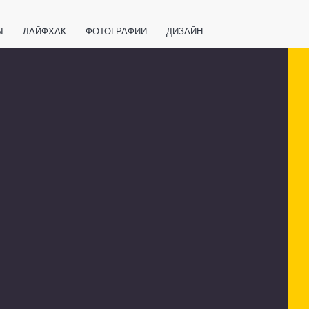
Ы
ЛАЙФХАК
ФОТОГРАФИИ
ДИЗАЙН
ВАЖНО ЗНАТЬ
СПОРТ
СМАРТФОНЫ
ПОЛЕЗНОЕ