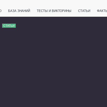
О
БАЗА ЗНАНИЙ
ТЕСТЫ И ВИКТОРИНЫ
СТАТЬИ
ФАКТ
ЕТЫ
ЖИВОТНЫЕ
ПОЛЕЗНО ЗНАТЬ
ЗАКОНОДАТЕЛЬСТВО
СТАТЬИ
НОЛОГИИ