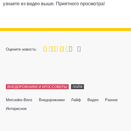
узнаете из видео выше. Приятного просмотра!
60
1
2
3
4
5
Оцените новость:
ВНЕДОРОЖНИКИ И КРОССОВЕРЫ
ЛАЙФ
Mercedes-Benz
Внедорожники
Лайф
Видео
Разное
Интересное