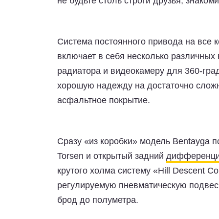
не будьте столь строги друзья, знаком
Система постоянного привода на все ко
включает в себя несколько различных
радиатора и видеокамеру для 360-град
хорошую надежду на достаточно сложны
асфальтное покрытие.
Сразу «из коробки» модель Bentayga 
Torsen и открытый задний
дифференц
крутого холма систему «Hill Descent Co
регулируемую пневматическую подвеск
брод до полуметра.