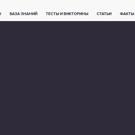
О
БАЗА ЗНАНИЙ
ТЕСТЫ И ВИКТОРИНЫ
СТАТЬИ
ФАКТЫ
ЕТЫ
ЖИВОТНЫЕ
ПОЛЕЗНО ЗНАТЬ
ЗАКОНОДАТЕЛЬСТВО
НОЛОГИИ