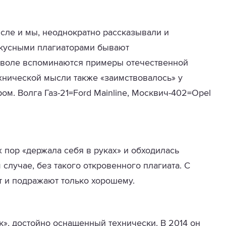
исле и мы, неоднократно рассказывали и
скусными плагиаторами бывают
еволе вспоминаются примеры отечественной
ехнической мысли также «заимствовалось» у
ом. Волга Газ-21=Ford Mainline, Москвич-402=Opel
х пор «держала себя в руках» и обходилась
случае, без такого откровенного плагиата. С
т и подражают только хорошему.
», достойно оснащенный технически. В 2014 он