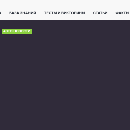
О
БАЗА ЗНАНИЙ
ТЕСТЫ И ВИКТОРИНЫ
СТАТЬИ
ФАКТЫ
ЕТЫ
ЖИВОТНЫЕ
ПОЛЕЗНО ЗНАТЬ
ЗАКОНОДАТЕЛЬСТВО
АВТО НОВОСТИ
НОЛОГИИ