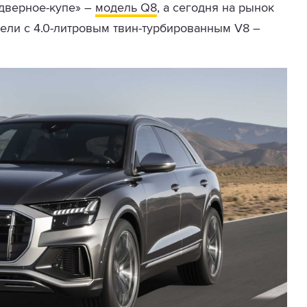
дверное-купе» –
модель Q8
, а сегодня на рынок
ели с 4.0-литровым твин-турбированным V8 –