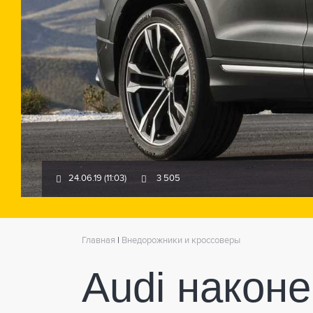
24.06.19 (11:03)
3 505
Главная
|
Внедорожники и кроссоверы
Audi након