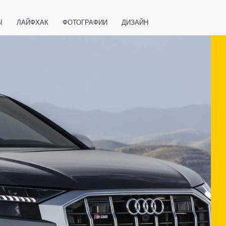
Ы
ЛАЙФХАК
ФОТОГРАФИИ
ДИЗАЙН
ВАЖНО ЗНАТЬ
СПОРТ
СМАРТФОНЫ
ПОЛЕЗНОЕ