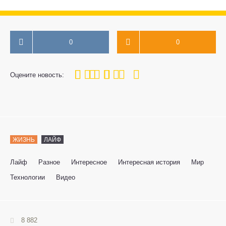
0
0
100
1
2
3
4
5
Оцените новость:
ЖИЗНЬ
ЛАЙФ
Лайф
Разное
Интересное
Интересная история
Мир
Технологии
Видео
8 882