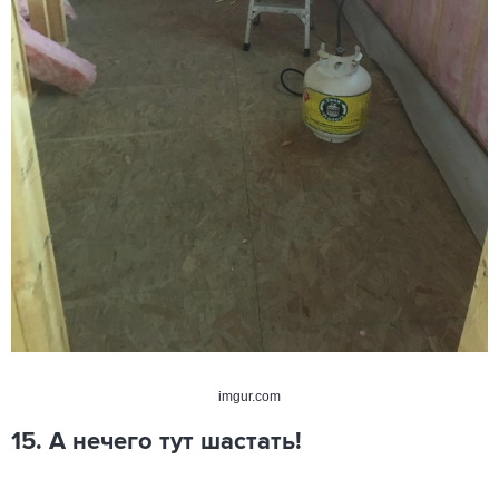
imgur.com
15. А нечего тут шастать!