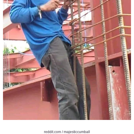
reddit.com / majesticcumball