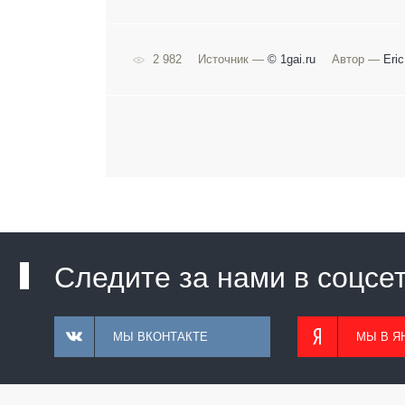
2 982
Источник —
© 1gai.ru
Автор —
Eric
Следите за нами в соцсе
МЫ ВКОНТАКТЕ
МЫ В Я