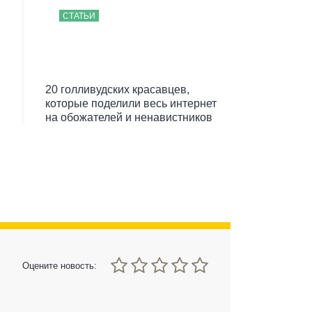
СТАТЬИ
20 голливудских красавцев,
которые поделили весь интернет
на обожателей и ненавистников
0
1
2
3
4
5
Оцените новость: