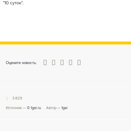
"10 суток".
0
1
2
3
4
5
Оцените новость:
3 829
Источник —
© 1gai.ru
Автор —
1gai