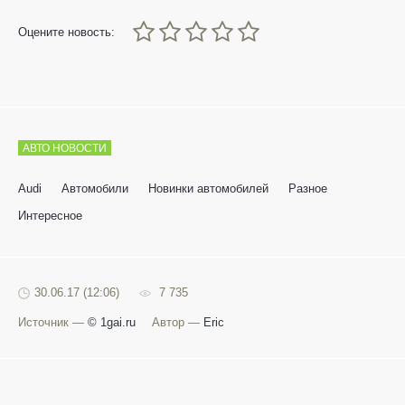
0
1
2
3
4
5
Оцените новость:
АВТО НОВОСТИ
Audi
Автомобили
Новинки автомобилей
Разное
Интересное
30.06.17 (12:06)
7 735
Источник —
© 1gai.ru
Автор —
Eric