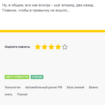
Ну, в общем, все как всегда – шаг вперед, два назад.
Главное, чтобы в привычку не вошло...
80
1
2
3
4
5
Оцените новость:
АВТО НОВОСТИ
СТАТЬИ
Технологии
Автомобильный рынок РФ
База знаний
Важно
знать
Разное