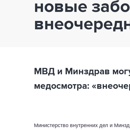
новые забо
внеочеред
МВД и Минздрав могу
медосмотра: «внеоч
Министерство внутренних дел и Минзд