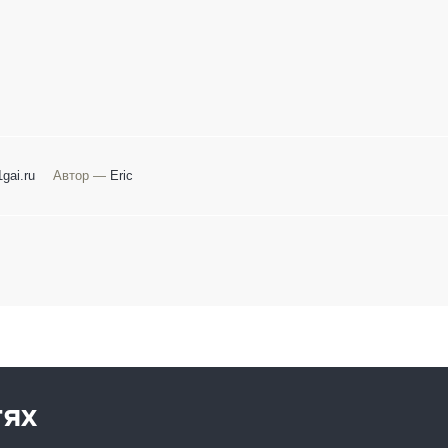
gai.ru
Автор —
Eric
тях