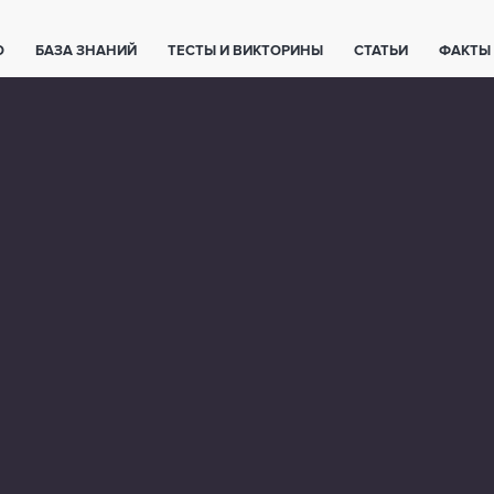
О
БАЗА ЗНАНИЙ
ТЕСТЫ И ВИКТОРИНЫ
СТАТЬИ
ФАКТЫ
ЕТЫ
ЖИВОТНЫЕ
ПОЛЕЗНО ЗНАТЬ
ЗАКОНОДАТЕЛЬСТВО
НОЛОГИИ