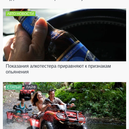
АВТО НОВОСТИ
Показания алкотестера приравняют к признакам
опьянения
СТАТЬИ
ЛАЙФ