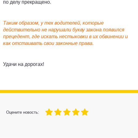
по делу прекращено.
Таким образом, у тех водителей, которые
действительно не нарушали букву закона появился
прецедент, где искать нестыковки в их обвинении и
как отстаивать свои законные права.
Удачи на дорогах!
100
1
2
3
4
5
Оцените новость: