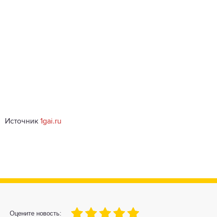
Источник
1gai.ru
100
1
2
3
4
5
Оцените новость: