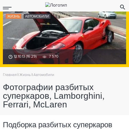
ЖИЗНЬ
АВТОМОБИЛИ
12.10.13 (16:29)
7 570
Главная
|
Жизнь
|
Автомобили
Фотографии разбитых
суперкаров, Lamborghini,
Ferrari, McLaren
Подборка разбитых суперкаров