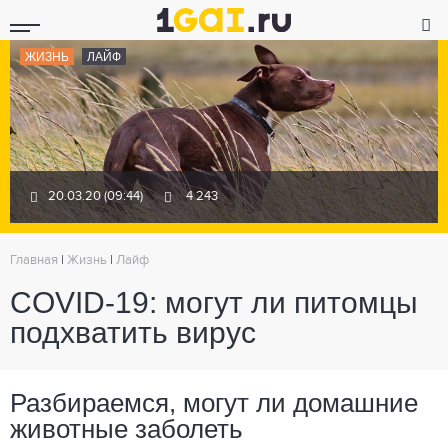
ЖИЗНЬ
ЛАЙФ
20.03.20 (09:44)
4 243
Главная
|
Жизнь
|
Лайф
COVID-19: могут ли питомцы
подхватить вирус
Разбираемся, могут ли домашние
животные заболеть