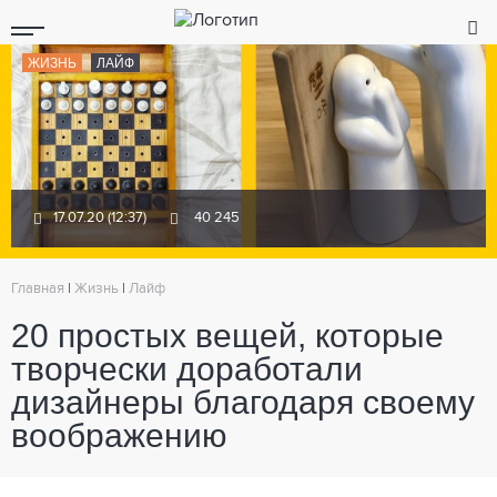
ЖИЗНЬ
ЛАЙФ
17.07.20 (12:37)
40 245
Главная
|
Жизнь
|
Лайф
20 простых вещей, которые
творчески доработали
дизайнеры благодаря своему
воображению