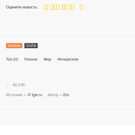
100
1
2
3
4
5
Оцените новость:
ЖИЗНЬ
ЛАЙФ
Топ-20
Разное
Мир
Интересное
40 245
Источник —
© 1gai.ru
Автор —
Eric