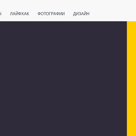
Ы
ЛАЙФХАК
ФОТОГРАФИИ
ДИЗАЙН
ВАЖНО ЗНАТЬ
СПОРТ
СМАРТФОНЫ
ПОЛЕЗНОЕ