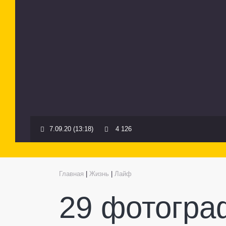
7.09.20 (13:18)
4 126
Главная
|
Жизнь
|
Лайф
29 фотогра