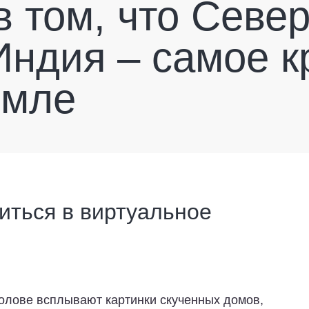
в том, что Север
Индия – самое к
емле
иться в виртуальное
олове всплывают картинки скученных домов,