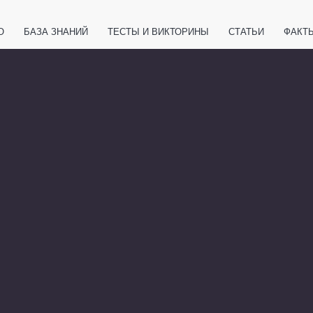
О
БАЗА ЗНАНИЙ
ТЕСТЫ И ВИКТОРИНЫ
СТАТЬИ
ФАКТ
ЕТЫ
ЖИВОТНЫЕ
ПОЛЕЗНО ЗНАТЬ
ЗАКОНОДАТЕЛЬСТВО
НОЛОГИИ