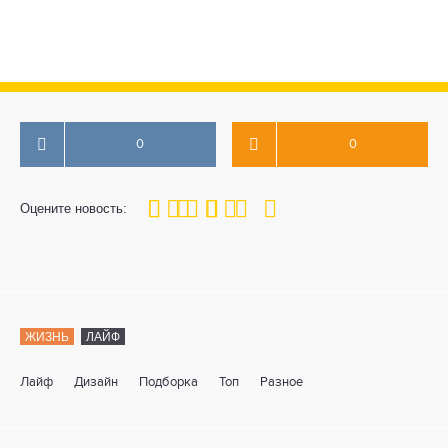
0
0
100
1
2
3
4
5
Оцените новость:
ЖИЗНЬ
ЛАЙФ
Лайф
Дизайн
Подборка
Топ
Разное