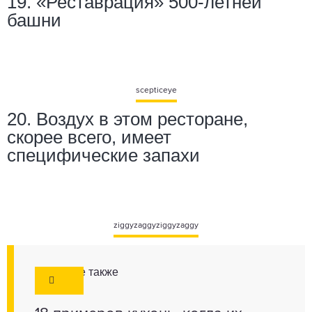
19. «
Реставрация» 500-летней
башни
scepticeye
20. Воздух в этом ресторане,
скорее всего, имеет
специфические запахи
ziggyzaggyziggyzaggy
Смотрите также