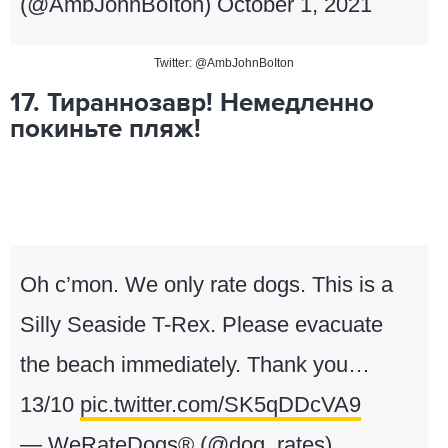
(@AmbJohnBoIton)
October 1, 2021
Twitter: @AmbJohnBoIton
17. Тираннозавр! Немедленно
покиньте пляж!
Oh c’mon. We only rate dogs. This is a
Silly Seaside T-Rex. Please evacuate
the beach immediately. Thank you…
13/10
pic.twitter.com/SK5qDDcVA9
— WeRateDogs® (@dog_rates)