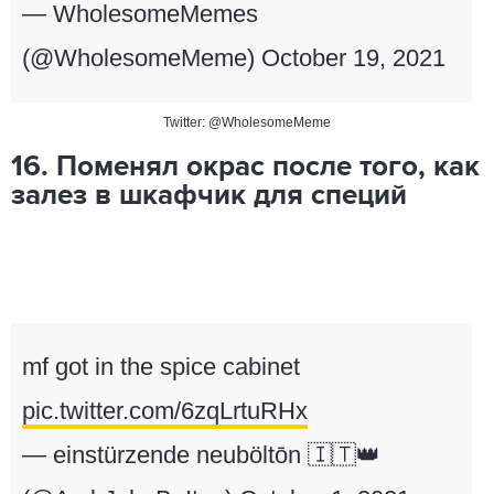
— WholesomeMemes
(@WholesomeMeme)
October 19, 2021
Twitter: @WholesomeMeme
16. Поменял окрас после того, как
залез в шкафчик для специй
mf got in the spice cabinet
pic.twitter.com/6zqLrtuRHx
— einstürzende neuböltōn 🇮🇹👑