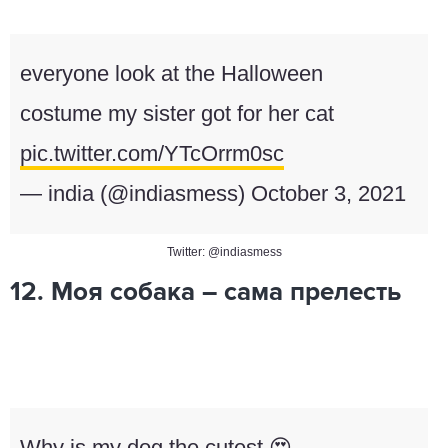
everyone look at the Halloween
costume my sister got for her cat
pic.twitter.com/YTcOrrm0sc
— india (@indiasmess)
October 3, 2021
Twitter: @indiasmess
12. Моя собака – сама прелесть
Why is my dog the cutest 😍