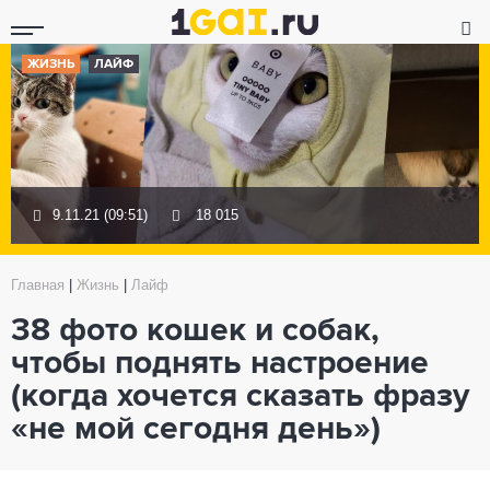
ЖИЗНЬ
ЛАЙФ
9.11.21 (09:51)
18 015
Главная
|
Жизнь
|
Лайф
38 фото кошек и собак,
чтобы поднять настроение
(когда хочется сказать фразу
«не мой сегодня день»)