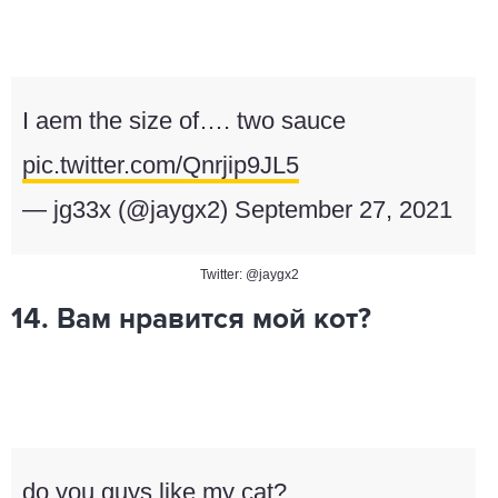
I aem the size of…. two sauce
pic.twitter.com/Qnrjip9JL5
— jg33x (@jaygx2)
September 27, 2021
Twitter: @jaygx2
14. Вам нравится мой кот?
do you guys like my cat?