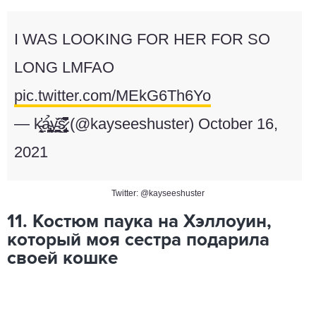
I WAS LOOKING FOR HER FOR SO
LONG LMFAO
pic.twitter.com/MEkG6Th6Yo
— k̵̨̰̙̓á̴̢̡̙̯͉̪͓̣̉y̵̼̲̪͍̳̌͜͠ś̷̢̧͈̯̞͓̗̮̼̌͆̄̎̌̄̕ (@kayseeshuster)
October 16,
2021
Twitter: @kayseeshuster
11. Костюм паука на Хэллоуин,
который моя сестра подарила
своей кошке