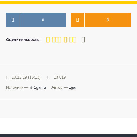
0
0
80
1
2
3
4
5
Оцените новость:
10.12.19 (13:13)
13 019
Источник —
© 1gai.ru
Автор —
1gai