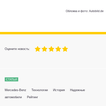
Обложка и фото: Autobild.de
100
1
2
3
4
5
Оцените новость:
СТАТЬИ
Mercedes-Benz
Технологии
История
Надежные
автомобили
Рейтинг