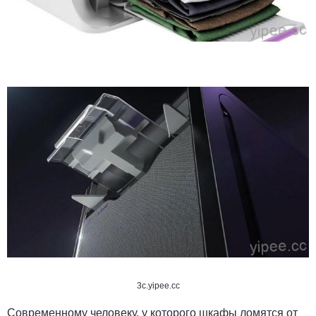
3c.yipee.cc
Современному человеку, у которого шкафы ломятся от