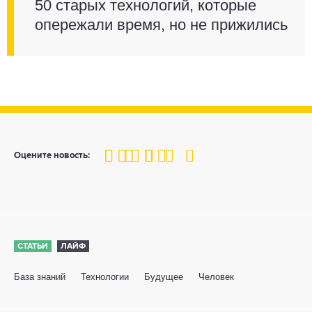
50 старых технологий, которые
опережали время, но не прижились
100
1
2
3
4
5
Оцените новость:
СТАТЬИ
ЛАЙФ
База знаний
Технологии
Будущее
Человек