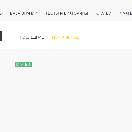
О
БАЗА ЗНАНИЙ
ТЕСТЫ И ВИКТОРИНЫ
СТАТЬИ
ФАКТ
ЕТЫ
ЖИВОТНЫЕ
ПОЛЕЗНО ЗНАТЬ
ЗАКОНОДАТЕЛЬСТВО
я
НОЛОГИИ
ПОСЛЕДНИЕ
ПОПУЛЯРНЫЕ
СТАТЬИ