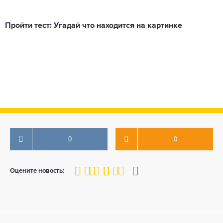
Пройти тест: Угадай что находится на картинке
0
0
80
1
2
3
4
5
Оцените новость: