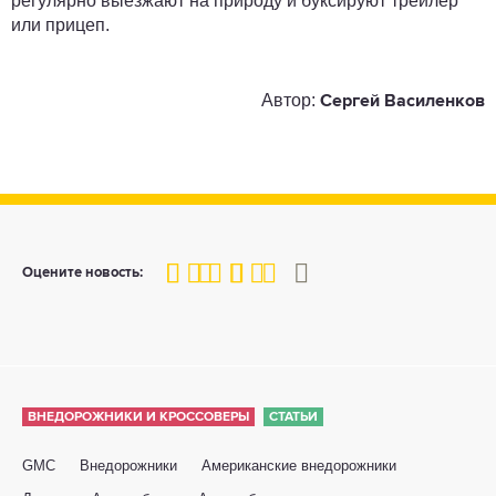
регулярно выезжают на природу и буксируют трейлер
или прицеп.
Автор:
Сергей Василенков
80
1
2
3
4
5
Оцените новость:
ВНЕДОРОЖНИКИ И КРОССОВЕРЫ
СТАТЬИ
GMC
Внедорожники
Американские внедорожники