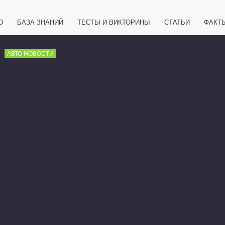
О
БАЗА ЗНАНИЙ
ТЕСТЫ И ВИКТОРИНЫ
СТАТЬИ
ФАКТ
ЕТЫ
ЖИВОТНЫЕ
ПОЛЕЗНО ЗНАТЬ
ЗАКОНОДАТЕЛЬСТВО
АВТО НОВОСТИ
НОЛОГИИ