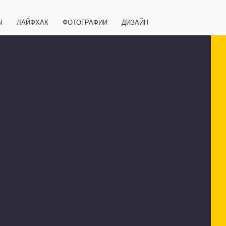
Ы
ЛАЙФХАК
ФОТОГРАФИИ
ДИЗАЙН
ВАЖНО ЗНАТЬ
СПОРТ
СМАРТФОНЫ
ПОЛЕЗНОЕ